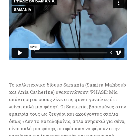
Το καλλιτεχνικό
δίδυμο Samania (
Samira Mahboub
και Ania Catherine) ανακοινώνουν: ‘PHASE
:
Μία
απάντηση σε όσους λένε στις queer γυναίκες ότι
«είναι απλά μια φάση»’. Οι Samania, βασισμένες στην
εμπειρία τους ως ζευγάρι και ακούγοντας σχόλια
όπως «Δεν το καταλαβαίνω, απλά ανησυχώ για σένα,
είναι απλά μια φάση», αποφάσισαν να φέρουν στην
επιφάνεια τις λιγότερο ορατές και φαινομενικά