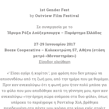
1st Gender Fest
by
Outview Film Festival
Σε συνεργασία με το
Ίδρυμα Ρόζα Λούξεμπουργκ – Παράρτημα Ελλάδας
27-29 Ιανουαρίου 2017
Booze Cooperative – Κολοκοτρώνη 57, Αθήνα (στάση
μετρό «Μοναστηράκι»)
Είσοδος ελεύθερη
«‘ Είσαι αγόρι ή κορίτσι ’, μια φράση που δεν μπορώ να
αποσυνδέσω από τη ζωή μου, από την ημέρα που με θυμάμαι.
Πριν καν ανακαλύψω ότι η φωνή μου ήταν πολύ μπάσα για
το φύλο που μου αποδόθηκε κατά τη γέννηση μου, πριν καν
ανακαλύψω «την έρημη χώρα ανάμεσα στα δυο φύλα», όπως
υπέροχα τo περιέγραψε η Ραντκλιφ Χολ, βρέθηκα
παγιδευμένη στα πέντε μου χρόνια στα χέρια ενός στρέιτ