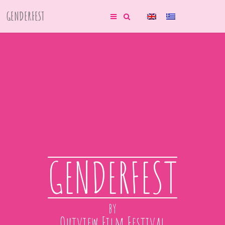
GENDERFEST
GENDERFEST
by
Outview Film Festival