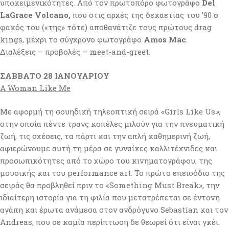
υποκειμενικότητες. Από τον πρωτοπόρο φωτογράφο
Del
LaGrace Volcano,
που στις αρχές της δεκαετίας του ’90 ο
φακός του («της» τότε) αποθανάτιζε τους πρώτους drag
kings, μέχρι το σύγχρονο φωτογράφο
Amos Mac
.
Διαλέξεις – προβολές – meet-and-greet.
ΣΑΒΒΑΤΟ 28 ΙΑΝΟΥΑΡΙΟΥ
A Woman Like Me
Με αφορμή τη σουηδική τηλεοπτική σειρά «Girls Like Us
»
,
στην οποία πέντε τρανς κοπέλες μιλούν για την πνευματική
ζωή, τις σχέσεις, τα πάρτι και την απλή καθημερινή ζωή,
αφιερώνουμε αυτή τη μέρα σε γυναίκες καλλιτέχνιδες και
προσωπικότητες από το χώρο του κινηματογράφου, της
μουσικής και του performance art. Το πρώτο επεισόδιο της
σειράς θα προβληθεί πριν το «Something Must Break», την
ιδιαίτερη ιστορία για τη φιλία που μετατρέπεται σε έντονη
αγάπη και έρωτα ανάμεσα στον ανδρόγυνο Sebastian και τον
Andreas, που σε καμία περίπτωση δε θεωρεί ότι είναι γκέι.